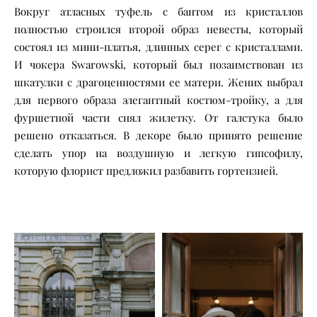
Вокруг атласных туфель с бантом из кристаллов
полностью строился второй образ невесты, который
состоял из мини-платья, длинных серег с кристаллами.
И чокера Swarowski, который был позаимствован из
шкатулки с драгоценностями ее матери. Жених выбрал
для первого образа элегантный костюм-тройку, а для
фуршетной части снял жилетку. От галстука было
решено отказаться. В декоре было принято решение
сделать упор на воздушную и легкую гипсофилу,
которую флорист предложил разбавить гортензией.