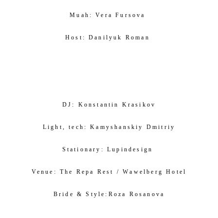
Muah:
Vera Fursova
Host:
Danilyuk Roman
DJ:
Konstantin Krasikov
Light, tech:
Kamyshanskiy Dmitriy
Stationary: L
upindesign
Venue:
The Repa Rest
/
W
awelberg Hotel
Bride & Style:
Roza Rosanova